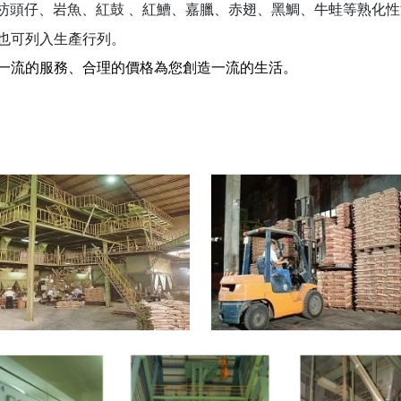
枋頭仔、岩魚、紅鼓
、紅鰽、嘉臘、赤翅、黑鯛、牛蛙等熟化性
也可列入生產行列。
一流的服務
、合理的價格為您創造一流的生活。