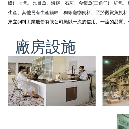
)
(
)
鰺
、香魚、比目魚、海鱺、石斑、金鐘魚
三角仔
、紅魚、
生產。
其他另有生產貓咪、狗等寵物飼料。至於觀賞魚飼料
東立飼料工業股份有限公司願以一流的信用、一流的品質、
廠房設施