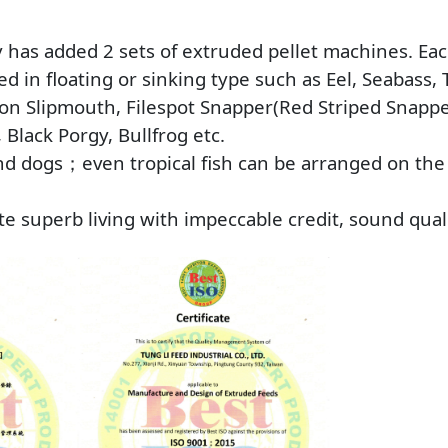
 has added 2 sets of extruded pellet machines. E
ed in floating or sinking type such as Eel, Seabas
mon Slipmouth, Filespot Snapper(Red Striped Snapp
Black Porgy, Bullfrog etc.
nd dogs
；
even tropical fish can be arranged on the
ate superb living with impeccable credit, sound qual