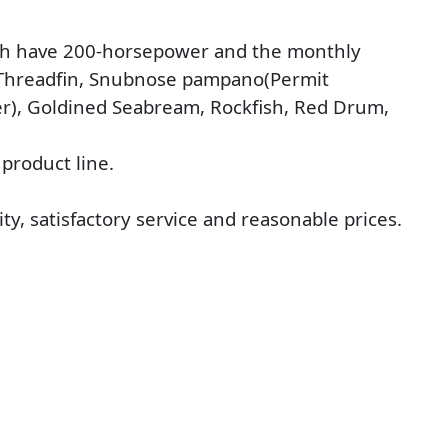
ach have 200-horsepower and the monthly
s, Threadfin, Snubnose pampano(Permit
er), Goldined Seabream, Rockfish, Red Drum,
 product line.
ity, satisfactory service and reasonable prices.