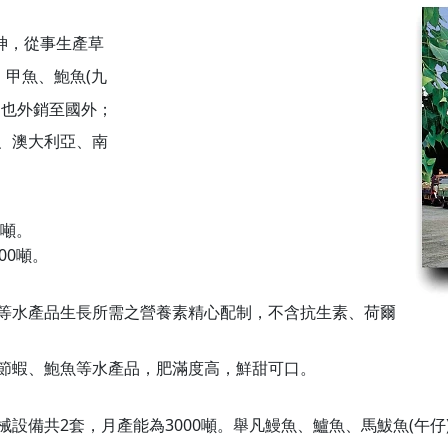
神，從事
生產草
(
、
甲魚、鮑魚
九
，也外銷至國外；
、澳大利亞、南
噸。
00
噸。
等水產品
生長所需之營養素精心配制，不含抗生素、荷爾
節蝦、鮑魚等水產品
，肥滿度高，鮮甜可口。
2
3000
(
械設備共
套，月產能為
噸。舉凡鰻魚、鱸魚、馬鮁魚
午仔