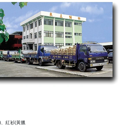
)
(
、紅衫
黃臘