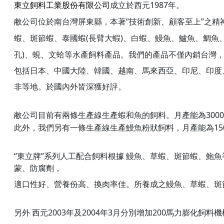
1987
東立飼料工業股份有限公司
成立於西元
年。
”
”
敝公司位於南台灣屏東縣，本著
技術創新、顧客至上
之精
(
)
蝦、斑節蝦、泰國蝦
長臂大蝦
、白蝦、鰻魚、鱸魚、鯛魚
)
孔
、蜆、文蛤等水產飼料產品。
我們的產品不僅內銷台灣
包括日本、中國大陸、
韓國、越南、馬來西亞、印尼、印度
非等地。
於國內外皆深獲好評。
3000
敝公司目前有兩條生產線生產蝦和魚的飼料。月產能為
15
此外，我們另有一條生產線生產鰻魚粉狀飼料，月產能為
“
”
東立牌
系列人工配合飼料根據
鰻魚、草蝦、斑節蝦、鮑魚
蒙、防腐劑，
適口性
好
、營養份高、換肉率佳。所養成之鰻魚、草蝦、斑
2003
2004
3
200
另外
西元
年及
年
月分別增加
馬力膨化飼料機