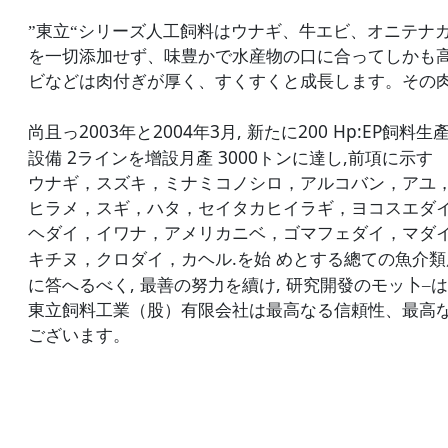
”東立“シリーズ人工飼料はウナギ、牛エビ、オニテナ
を一切添加せず、味豊かで水産物の口に合
っ
てしかも
ビなどは肉付ぎが厚く、すくすくと成長します。その
2003
2004
3
,
200 Hp:EP
尚且
っ
年
と
年
月
新
たに
飼料生
2
3000
,
設備
ラインを增設月產
トンに達し
前項に示す
ウナギ，スズキ，ミナミコノシロ，アルコバン，アユ
ヒラメ，スギ，ハタ，セイタカヒイラギ，ヨコスエダ
ヘダイ，イワナ，アメリカニベ，ゴマフェダイ，マダ
.
キチヌ，クロダイ，カヘル
を始
めとする總ての魚介類
,
,
に
答
へる
べく
最善
の
努力
を
續け
研究開發
の
モッ卜–
は
東立飼料工業（股）有限会社は最高なる信頼性、最高
ございます。