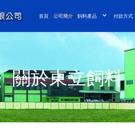
首頁
公司簡介
飼料產品
付款方式
草蝦飼料
班節蝦飼料
石斑魚沉性飼料
鰻魚粉狀飼料
鰻魚(午魚)浮性飼料
鱸魚浮性飼料
比目魚(龍膽石斑)浮沉料
烏魚飼料
虱目魚飼料
鮑魚(九孔)飼料
文蛤、蜆多源飼料
寵物(狗)飼料
關於東立飼料