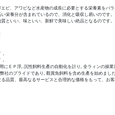
ガエビ、アワビなど水産物の成長に必要とする栄養素をバ
高い栄養分が含まれているので、消化と吸収し易いのです。
肉質といい、味といい、新鮮で美味しい絶品となるのです。
產
，
イ，
イ，
,.
,
用にＥＰ浮
沉性飼料生產
の
自動化
を
計
り
全ラィン
の
操業
,
弊社
のプ
ラ
イド
で
あり
觀賞魚飼料
を
含
め
生產
を
始
めまし
なる品質、最高なるサービスと合理的な価格をもって、お客