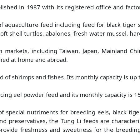
shed in 1987 with its registered office and factor
 aquaculture feed including feed for black tiger
oft shell turtles, abalones, fresh water mussel, har
 markets, including Taiwan, Japan, Mainland Chin
owned at home and abroad.
 of shrimps and fishes. Its monthly capacity is up 
ucing eel powder feed and its monthly capacity is 1
f special nutriments for breeding eels, black ti
d preservatives, the Tung Li feeds are characteriz
provide freshness and sweetness for the breeding