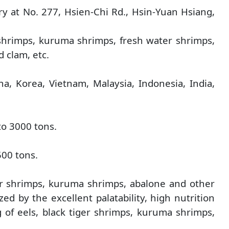
y at No. 277, Hsien-Chi Rd., Hsin-Yuan Hsiang,
 shrimps, kuruma shrimps, fresh water shrimps,
d clam, etc.
a, Korea, Vietnam, Malaysia, Indonesia, India,
to 3000 tons.
500 tons.
ger shrimps, kuruma shrimps, abalone and other
ed by the excellent palatability, high nutrition
 of eels, black tiger shrimps, kuruma shrimps,