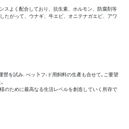
ランスよく配合しており、抗生素、ホルモン、防腐剤等
したがって、ウナギ、牛エビ、オニテナガエビ、アワ
.
-
運營
を
試
み
べ
ッ卜フ
ド
用飼料
の
生產
も
合せて｡ご要望
た
｡
様のために最高なる生活レベルを創造していく所存で