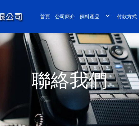
首頁
公司簡介
飼料產品
付款方式
草蝦飼料
班節蝦飼料
石斑魚沉性飼料
鰻魚粉狀飼料
鰻魚(午魚)浮性飼料
鱸魚浮性飼料
比目魚(龍膽石斑)浮沉料
烏魚飼料
虱目魚飼料
鮑魚(九孔)飼料
文蛤、蜆多源飼料
寵物(狗)飼料
聯絡我們