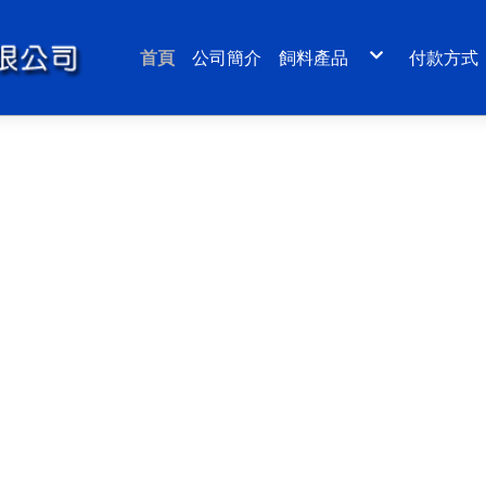
首頁
公司簡介
飼料產品
付款方式
草蝦飼料
班節蝦飼料
石斑魚沉性飼料
鰻魚粉狀飼料
鰻魚(午魚)浮性飼料
鱸魚浮性飼料
比目魚(龍膽石斑)浮沉料
烏魚飼料
虱目魚飼料
鮑魚(九孔)飼料
文蛤、蜆多源飼料
寵物(狗)飼料