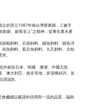
1987
成立於西元
年南台灣屏東縣，
字
工廠
”
術創新、顧客至上
之精神，從事生產
水產
斑節蝦飼料、石斑飼料、鰻魚飼料、鰻魚浮
、烏魚飼料、虱目魚飼料、九孔飼料、文蛤
需求。
也外銷至日本、韓國、澳洲、中國大陸、
度、澳大利亞、南非等地，皆深獲好評。並
品質
認證。
司
會繼續以嚴謹的信用與一流的品質，
協助