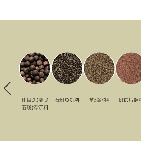
比目魚(龍膽
石斑魚沉料
草蝦飼料
斑節蝦飼
石斑)浮沉料