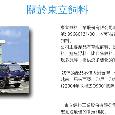
關於東立飼料
東立飼料工業股份有限公司
: 99666131-00
”
號
，本著
技
飼料
。
公司主要產品有草蝦飼料、
料、鱸魚浮料、比目魚飼料
蜆多源等，提供您多樣化的
我們的產品不僅內銷台灣，
越南、馬來西亞、印尼、印
2004
ISO9001
於
年取得
國際
東立飼料工業股份有限公
您創造最佳的養殖利潤
。