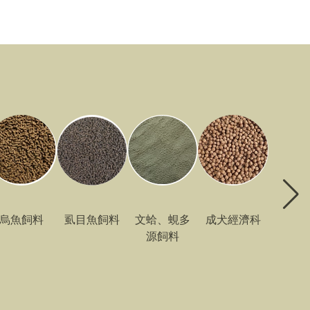
烏魚飼料
虱目魚飼料
文蛤、蜆多
成犬經濟科
源飼料